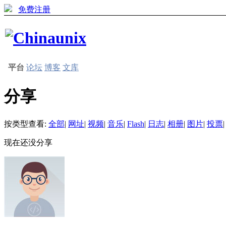
免费注册
平台
论坛
博客
文库
分享
按类型查看:
全部
|
网址
|
视频
|
音乐
|
Flash
|
日志
|
相册
|
图片
|
投票
|
现在还没分享