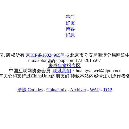
串门
好友
博客
消息
. 版权所有
京ICP备16024965号-6
北京市公安局海淀分局网监中心备案
niuxiaotong@pcpop.com 17352615567
未成年举报专区
中国互联网协会会员
联系我们
：huangweiwei@itpub.net
有关心和支持过ChinaUnix的朋友们 转载本站内容请注明原作者
清除 Cookies
-
ChinaUnix
-
Archiver
-
WAP
-
TOP