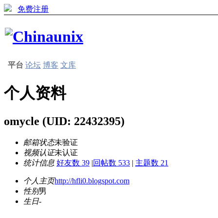
免费注册
平台
论坛
博客
文库
个人资料
omycle
(UID: 22432395)
邮箱状态
未验证
视频认证
未认证
统计信息
好友数 39
|
回帖数 533
|
主题数 21
个人主页
http://hfli0.blogspot.com
性别
男
生日
-