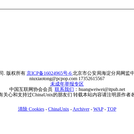
. 版权所有
京ICP备16024965号-6
北京市公安局海淀分局网监中心备案
niuxiaotong@pcpop.com 17352615567
未成年举报专区
中国互联网协会会员
联系我们
：huangweiwei@itpub.net
有关心和支持过ChinaUnix的朋友们 转载本站内容请注明原作者
清除 Cookies
-
ChinaUnix
-
Archiver
-
WAP
-
TOP