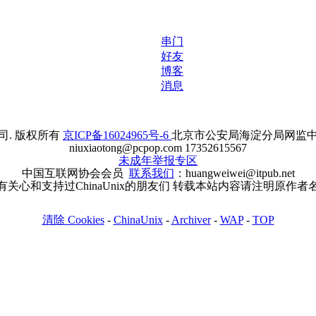
串门
好友
博客
消息
. 版权所有
京ICP备16024965号-6
北京市公安局海淀分局网监中心备案
niuxiaotong@pcpop.com 17352615567
未成年举报专区
中国互联网协会会员
联系我们
：huangweiwei@itpub.net
有关心和支持过ChinaUnix的朋友们 转载本站内容请注明原作者
清除 Cookies
-
ChinaUnix
-
Archiver
-
WAP
-
TOP