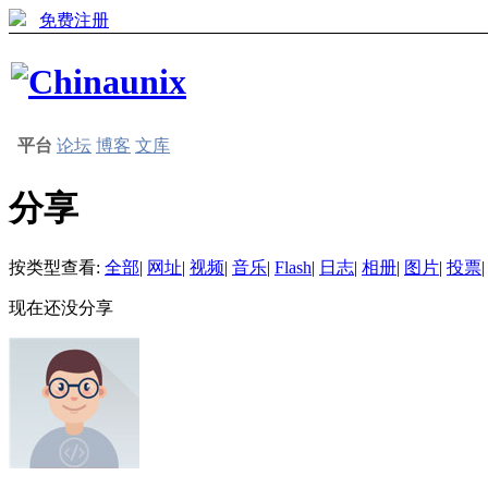
免费注册
平台
论坛
博客
文库
分享
按类型查看:
全部
|
网址
|
视频
|
音乐
|
Flash
|
日志
|
相册
|
图片
|
投票
|
现在还没分享