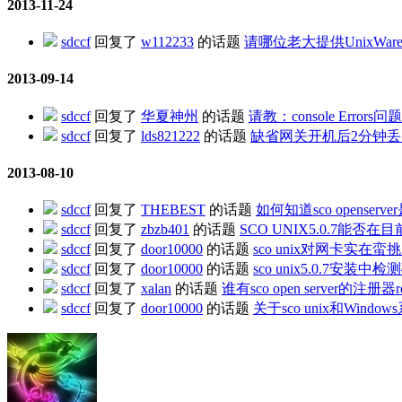
2013-11-24
sdccf
回复了
w112233
的话题
请哪位老大提供UnixWa
2013-09-14
sdccf
回复了
华夏神州
的话题
请教：console Errors问
sdccf
回复了
lds821222
的话题
缺省网关开机后2分钟
2013-08-10
sdccf
回复了
THEBEST
的话题
如何知道sco openser
sdccf
回复了
zbzb401
的话题
SCO UNIX5.0.7能
sdccf
回复了
door10000
的话题
sco unix对网卡实在蛮
sdccf
回复了
door10000
的话题
sco unix5.0.7
sdccf
回复了
xalan
的话题
谁有sco open server的注册器re
sdccf
回复了
door10000
的话题
关于sco unix和Win