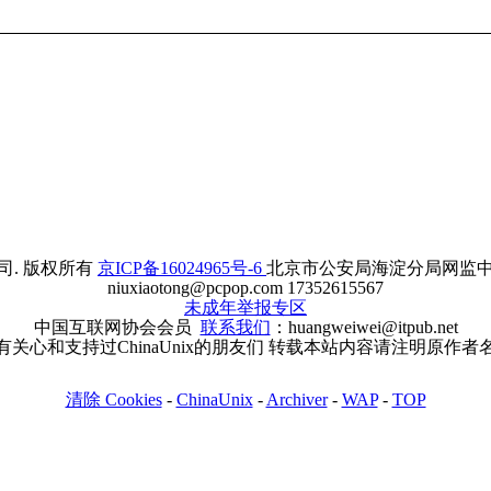
. 版权所有
京ICP备16024965号-6
北京市公安局海淀分局网监中心备案
niuxiaotong@pcpop.com 17352615567
未成年举报专区
中国互联网协会会员
联系我们
：huangweiwei@itpub.net
有关心和支持过ChinaUnix的朋友们 转载本站内容请注明原作者
清除 Cookies
-
ChinaUnix
-
Archiver
-
WAP
-
TOP