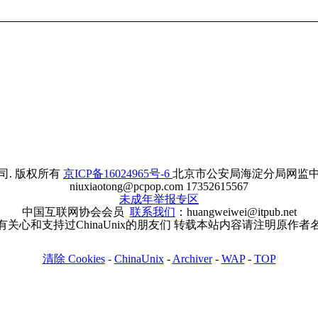
. 版权所有
京ICP备16024965号-6
北京市公安局海淀分局网监中心备案
niuxiaotong@pcpop.com 17352615567
未成年举报专区
中国互联网协会会员
联系我们
：huangweiwei@itpub.net
有关心和支持过ChinaUnix的朋友们 转载本站内容请注明原作者
清除 Cookies
-
ChinaUnix
-
Archiver
-
WAP
-
TOP