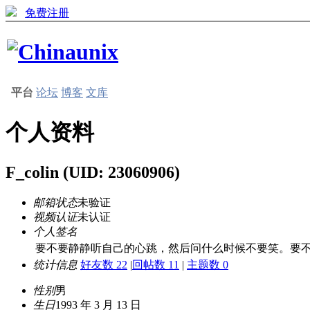
免费注册
平台
论坛
博客
文库
个人资料
F_colin
(UID: 23060906)
邮箱状态
未验证
视频认证
未认证
个人签名
要不要静静听自己的心跳，然后问什么时候不要笑。要不
统计信息
好友数 22
|
回帖数 11
|
主题数 0
性别
男
生日
1993 年 3 月 13 日