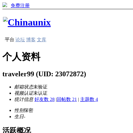
免费注册
平台
论坛
博客
文库
个人资料
traveler99
(UID: 23072872)
邮箱状态
未验证
视频认证
未认证
统计信息
好友数 28
|
回帖数 21
|
主题数 4
性别
保密
生日
-
活跃概况