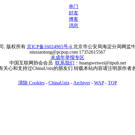
串门
好友
博客
消息
. 版权所有
京ICP备16024965号-6
北京市公安局海淀分局网监中心备案
niuxiaotong@pcpop.com 17352615567
未成年举报专区
中国互联网协会会员
联系我们
：huangweiwei@itpub.net
有关心和支持过ChinaUnix的朋友们 转载本站内容请注明原作者
清除 Cookies
-
ChinaUnix
-
Archiver
-
WAP
-
TOP