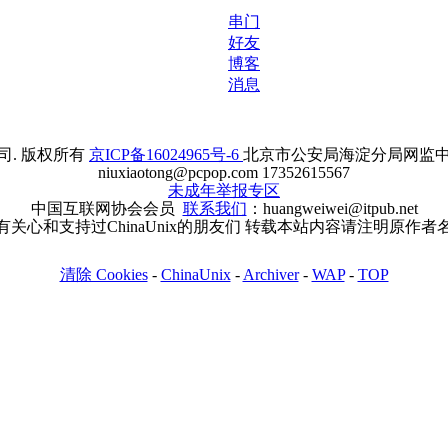
串门
好友
博客
消息
. 版权所有
京ICP备16024965号-6
北京市公安局海淀分局网监中心备案
niuxiaotong@pcpop.com 17352615567
未成年举报专区
中国互联网协会会员
联系我们
：huangweiwei@itpub.net
有关心和支持过ChinaUnix的朋友们 转载本站内容请注明原作者
清除 Cookies
-
ChinaUnix
-
Archiver
-
WAP
-
TOP