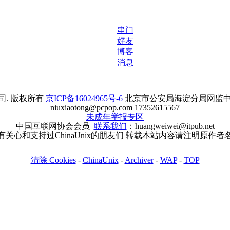
串门
好友
博客
消息
. 版权所有
京ICP备16024965号-6
北京市公安局海淀分局网监中心备案
niuxiaotong@pcpop.com 17352615567
未成年举报专区
中国互联网协会会员
联系我们
：huangweiwei@itpub.net
有关心和支持过ChinaUnix的朋友们 转载本站内容请注明原作者
清除 Cookies
-
ChinaUnix
-
Archiver
-
WAP
-
TOP