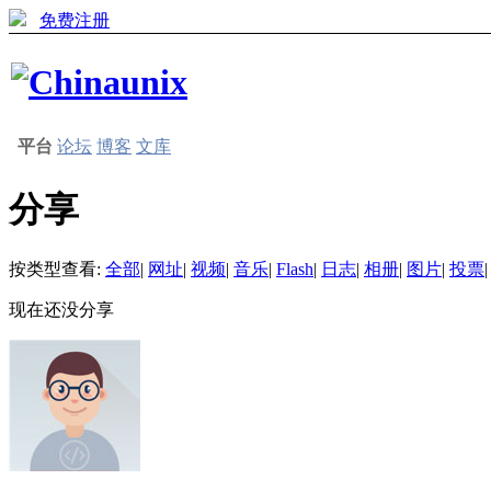
免费注册
平台
论坛
博客
文库
分享
按类型查看:
全部
|
网址
|
视频
|
音乐
|
Flash
|
日志
|
相册
|
图片
|
投票
|
现在还没分享