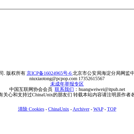
. 版权所有
京ICP备16024965号-6
北京市公安局海淀分局网监中心备案
niuxiaotong@pcpop.com 17352615567
未成年举报专区
中国互联网协会会员
联系我们
：huangweiwei@itpub.net
有关心和支持过ChinaUnix的朋友们 转载本站内容请注明原作者
清除 Cookies
-
ChinaUnix
-
Archiver
-
WAP
-
TOP