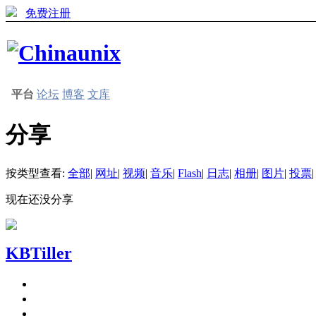
免费注册
平台
论坛
博客
文库
分享
按类型查看:
全部
|
网址
|
视频
|
音乐
|
Flash
|
日志
|
相册
|
图片
|
投票
|
现在还没分享
KBTiller