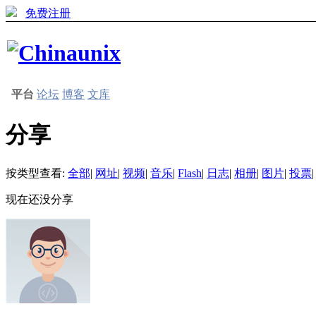
免费注册
平台
论坛
博客
文库
分享
按类型查看:
全部
|
网址
|
视频
|
音乐
|
Flash
|
日志
|
相册
|
图片
|
投票
|
现在还没分享