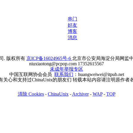
串门
好友
博客
消息
. 版权所有
京ICP备16024965号-6
北京市公安局海淀分局网监中心备案
niuxiaotong@pcpop.com 17352615567
未成年举报专区
中国互联网协会会员
联系我们
：huangweiwei@itpub.net
有关心和支持过ChinaUnix的朋友们 转载本站内容请注明原作者
清除 Cookies
-
ChinaUnix
-
Archiver
-
WAP
-
TOP