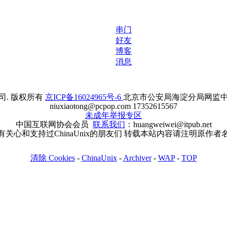
串门
好友
博客
消息
. 版权所有
京ICP备16024965号-6
北京市公安局海淀分局网监中心备案
niuxiaotong@pcpop.com 17352615567
未成年举报专区
中国互联网协会会员
联系我们
：huangweiwei@itpub.net
有关心和支持过ChinaUnix的朋友们 转载本站内容请注明原作者
清除 Cookies
-
ChinaUnix
-
Archiver
-
WAP
-
TOP