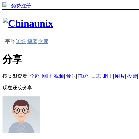
免费注册
平台
论坛
博客
文库
分享
按类型查看:
全部
|
网址
|
视频
|
音乐
|
Flash
|
日志
|
相册
|
图片
|
投票
|
现在还没分享