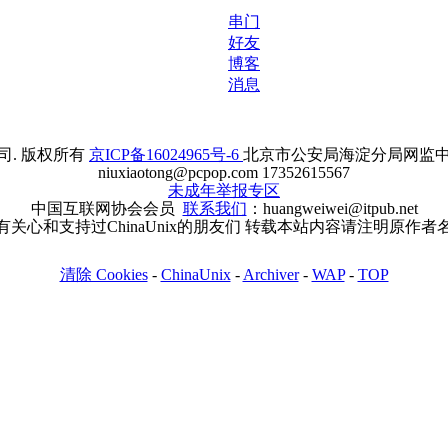
串门
好友
博客
消息
. 版权所有
京ICP备16024965号-6
北京市公安局海淀分局网监中心备案
niuxiaotong@pcpop.com 17352615567
未成年举报专区
中国互联网协会会员
联系我们
：huangweiwei@itpub.net
有关心和支持过ChinaUnix的朋友们 转载本站内容请注明原作者
清除 Cookies
-
ChinaUnix
-
Archiver
-
WAP
-
TOP