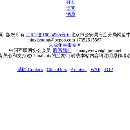
好友
博客
消息
. 版权所有
京ICP备16024965号-6
北京市公安局海淀分局网监中心备案
niuxiaotong@pcpop.com 17352615567
未成年举报专区
中国互联网协会会员
联系我们
：huangweiwei@itpub.net
有关心和支持过ChinaUnix的朋友们 转载本站内容请注明原作者
清除 Cookies
-
ChinaUnix
-
Archiver
-
WAP
-
TOP