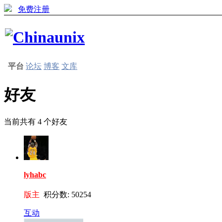
免费注册
平台
论坛
博客
文库
好友
当前共有
4
个好友
lyhabc
版主
积分数: 50254
互动