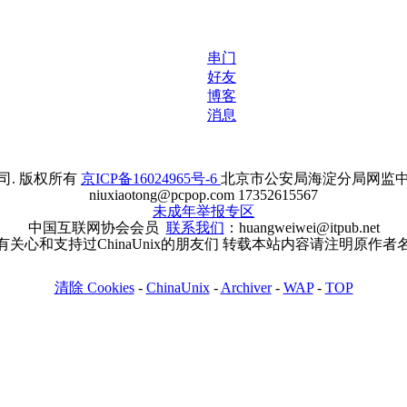
串门
好友
博客
消息
. 版权所有
京ICP备16024965号-6
北京市公安局海淀分局网监中心备案
niuxiaotong@pcpop.com 17352615567
未成年举报专区
中国互联网协会会员
联系我们
：huangweiwei@itpub.net
有关心和支持过ChinaUnix的朋友们 转载本站内容请注明原作者
清除 Cookies
-
ChinaUnix
-
Archiver
-
WAP
-
TOP