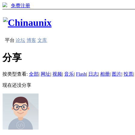
免费注册
平台
论坛
博客
文库
分享
按类型查看:
全部
|
网址
|
视频
|
音乐
|
Flash
|
日志
|
相册
|
图片
|
投票
|
现在还没分享