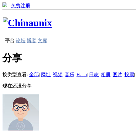
免费注册
平台
论坛
博客
文库
分享
按类型查看:
全部
|
网址
|
视频
|
音乐
|
Flash
|
日志
|
相册
|
图片
|
投票
|
现在还没分享