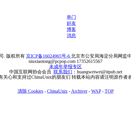
串门
好友
博客
消息
. 版权所有
京ICP备16024965号-6
北京市公安局海淀分局网监中心备案
niuxiaotong@pcpop.com 17352615567
未成年举报专区
中国互联网协会会员
联系我们
：huangweiwei@itpub.net
有关心和支持过ChinaUnix的朋友们 转载本站内容请注明原作者
清除 Cookies
-
ChinaUnix
-
Archiver
-
WAP
-
TOP