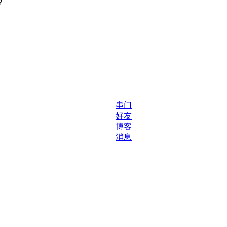
？
串门
好友
博客
消息