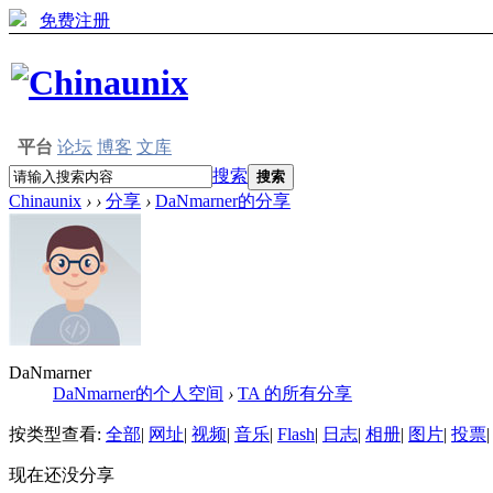
免费注册
平台
论坛
博客
文库
搜索
搜索
Chinaunix
›
›
分享
›
DaNmarner的分享
DaNmarner
DaNmarner的个人空间
›
TA 的所有分享
按类型查看:
全部
|
网址
|
视频
|
音乐
|
Flash
|
日志
|
相册
|
图片
|
投票
|
现在还没分享