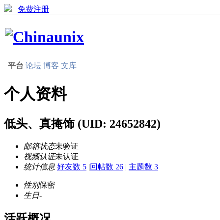
免费注册
平台
论坛
博客
文库
个人资料
低头、真掩饰
(UID: 24652842)
邮箱状态
未验证
视频认证
未认证
统计信息
好友数 5
|
回帖数 26
|
主题数 3
性别
保密
生日
-
活跃概况