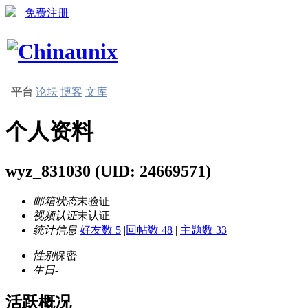
免费注册
平台
论坛
博客
文库
个人资料
wyz_831030
(UID: 24669571)
邮箱状态
未验证
视频认证
未认证
统计信息
好友数 5
|
回帖数 48
|
主题数 33
性别
保密
生日
-
活跃概况