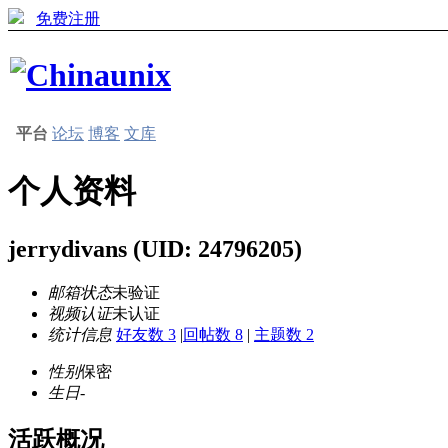
免费注册
平台
论坛
博客
文库
个人资料
jerrydivans
(UID: 24796205)
邮箱状态
未验证
视频认证
未认证
统计信息
好友数 3
|
回帖数 8
|
主题数 2
性别
保密
生日
-
活跃概况