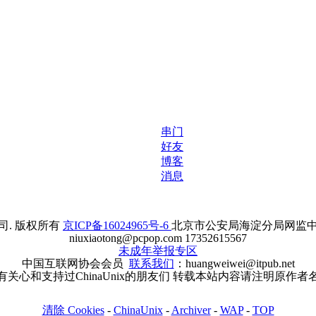
串门
好友
博客
消息
. 版权所有
京ICP备16024965号-6
北京市公安局海淀分局网监中心备案
niuxiaotong@pcpop.com 17352615567
未成年举报专区
中国互联网协会会员
联系我们
：huangweiwei@itpub.net
有关心和支持过ChinaUnix的朋友们 转载本站内容请注明原作者
清除 Cookies
-
ChinaUnix
-
Archiver
-
WAP
-
TOP