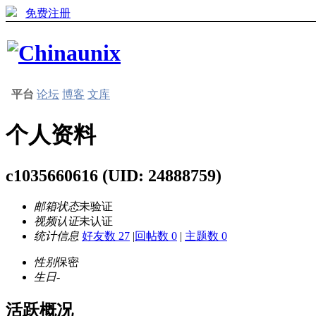
免费注册
平台
论坛
博客
文库
个人资料
c1035660616
(UID: 24888759)
邮箱状态
未验证
视频认证
未认证
统计信息
好友数 27
|
回帖数 0
|
主题数 0
性别
保密
生日
-
活跃概况