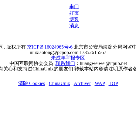
串门
好友
博客
消息
. 版权所有
京ICP备16024965号-6
北京市公安局海淀分局网监中心备案
niuxiaotong@pcpop.com 17352615567
未成年举报专区
中国互联网协会会员
联系我们
：huangweiwei@itpub.net
有关心和支持过ChinaUnix的朋友们 转载本站内容请注明原作者
清除 Cookies
-
ChinaUnix
-
Archiver
-
WAP
-
TOP