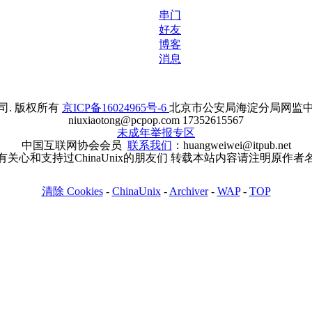
串门
好友
博客
消息
. 版权所有
京ICP备16024965号-6
北京市公安局海淀分局网监中心备案
niuxiaotong@pcpop.com 17352615567
未成年举报专区
中国互联网协会会员
联系我们
：huangweiwei@itpub.net
有关心和支持过ChinaUnix的朋友们 转载本站内容请注明原作者
清除 Cookies
-
ChinaUnix
-
Archiver
-
WAP
-
TOP