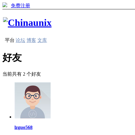
免费注册
平台
论坛
博客
文库
好友
当前共有
2
个好友
lzguo568