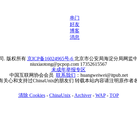
串门
好友
博客
消息
. 版权所有
京ICP备16024965号-6
北京市公安局海淀分局网监中心备案
niuxiaotong@pcpop.com 17352615567
未成年举报专区
中国互联网协会会员
联系我们
：huangweiwei@itpub.net
有关心和支持过ChinaUnix的朋友们 转载本站内容请注明原作者
清除 Cookies
-
ChinaUnix
-
Archiver
-
WAP
-
TOP