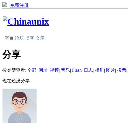
免费注册
平台
论坛
博客
文库
分享
按类型查看:
全部
|
网址
|
视频
|
音乐
|
Flash
|
日志
|
相册
|
图片
|
投票
|
现在还没分享