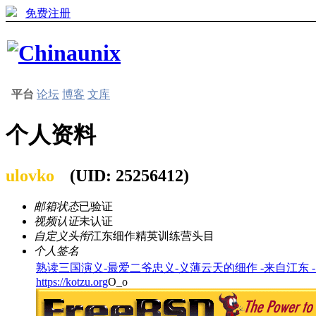
免费注册
平台
论坛
博客
文库
个人资料
ulovko
(UID: 25256412)
邮箱状态
已验证
视频认证
未认证
自定义头衔
江东细作精英训练营头目
个人签名
熟读三国演义-最爱二爷忠义-义薄云天的细作 -来自江东 
https://kotzu.org
O_o