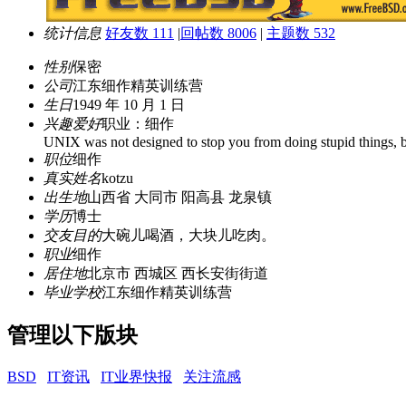
统计信息
好友数 111
|
回帖数 8006
|
主题数 532
性别
保密
公司
江东细作精英训练营
生日
1949 年 10 月 1 日
兴趣爱好
职业：细作
UNIX was not designed to stop you from doing stupid things, b
职位
细作
真实姓名
kotzu
出生地
山西省 大同市 阳高县 龙泉镇
学历
博士
交友目的
大碗儿喝酒，大块儿吃肉。
职业
细作
居住地
北京市 西城区 西长安街街道
毕业学校
江东细作精英训练营
管理以下版块
BSD
IT资讯
IT业界快报
关注流感