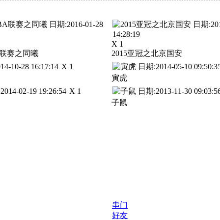
X 1
BA联赛之同曦
2015亚冠之北京国安
X 1
寅虎
X 1
子鼠
串门
好友