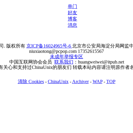
串门
好友
博客
消息
. 版权所有
京ICP备16024965号-6
北京市公安局海淀分局网监中心备案
niuxiaotong@pcpop.com 17352615567
未成年举报专区
中国互联网协会会员
联系我们
：huangweiwei@itpub.net
有关心和支持过ChinaUnix的朋友们 转载本站内容请注明原作者
清除 Cookies
-
ChinaUnix
-
Archiver
-
WAP
-
TOP