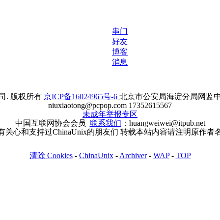
串门
好友
博客
消息
. 版权所有
京ICP备16024965号-6
北京市公安局海淀分局网监中心备案
niuxiaotong@pcpop.com 17352615567
未成年举报专区
中国互联网协会会员
联系我们
：huangweiwei@itpub.net
有关心和支持过ChinaUnix的朋友们 转载本站内容请注明原作者
清除 Cookies
-
ChinaUnix
-
Archiver
-
WAP
-
TOP