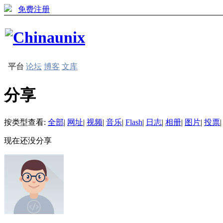
免费注册
平台
论坛
博客
文库
分享
按类型查看:
全部
|
网址
|
视频
|
音乐
|
Flash
|
日志
|
相册
|
图片
|
投票
|
现在还没分享