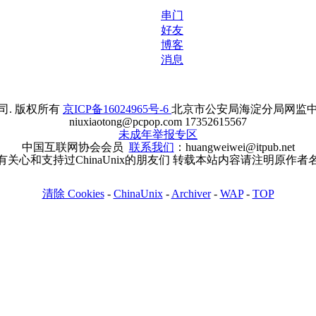
串门
好友
博客
消息
. 版权所有
京ICP备16024965号-6
北京市公安局海淀分局网监中心备案
niuxiaotong@pcpop.com 17352615567
未成年举报专区
中国互联网协会会员
联系我们
：huangweiwei@itpub.net
有关心和支持过ChinaUnix的朋友们 转载本站内容请注明原作者
清除 Cookies
-
ChinaUnix
-
Archiver
-
WAP
-
TOP