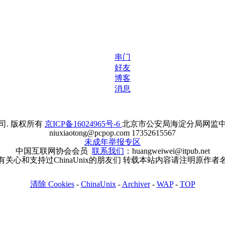
串门
好友
博客
消息
. 版权所有
京ICP备16024965号-6
北京市公安局海淀分局网监中心备案
niuxiaotong@pcpop.com 17352615567
未成年举报专区
中国互联网协会会员
联系我们
：huangweiwei@itpub.net
有关心和支持过ChinaUnix的朋友们 转载本站内容请注明原作者
清除 Cookies
-
ChinaUnix
-
Archiver
-
WAP
-
TOP