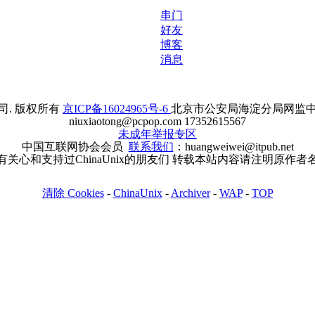
串门
好友
博客
消息
. 版权所有
京ICP备16024965号-6
北京市公安局海淀分局网监中心备案
niuxiaotong@pcpop.com 17352615567
未成年举报专区
中国互联网协会会员
联系我们
：huangweiwei@itpub.net
有关心和支持过ChinaUnix的朋友们 转载本站内容请注明原作者
清除 Cookies
-
ChinaUnix
-
Archiver
-
WAP
-
TOP