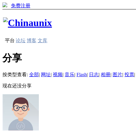
免费注册
平台
论坛
博客
文库
分享
按类型查看:
全部
|
网址
|
视频
|
音乐
|
Flash
|
日志
|
相册
|
图片
|
投票
|
现在还没分享