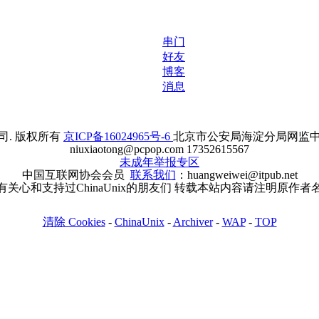
串门
好友
博客
消息
. 版权所有
京ICP备16024965号-6
北京市公安局海淀分局网监中心备案
niuxiaotong@pcpop.com 17352615567
未成年举报专区
中国互联网协会会员
联系我们
：huangweiwei@itpub.net
有关心和支持过ChinaUnix的朋友们 转载本站内容请注明原作者
清除 Cookies
-
ChinaUnix
-
Archiver
-
WAP
-
TOP