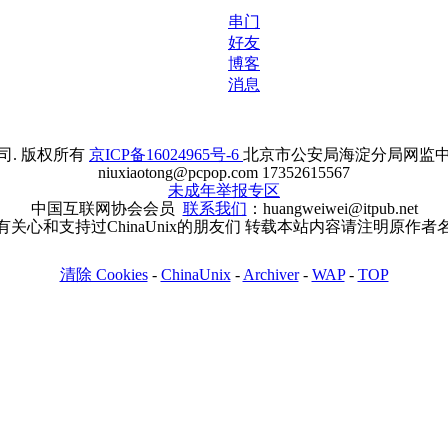
串门
好友
博客
消息
. 版权所有
京ICP备16024965号-6
北京市公安局海淀分局网监中心备案
niuxiaotong@pcpop.com 17352615567
未成年举报专区
中国互联网协会会员
联系我们
：huangweiwei@itpub.net
有关心和支持过ChinaUnix的朋友们 转载本站内容请注明原作者
清除 Cookies
-
ChinaUnix
-
Archiver
-
WAP
-
TOP