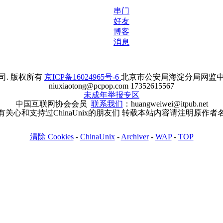
串门
好友
博客
消息
. 版权所有
京ICP备16024965号-6
北京市公安局海淀分局网监中心备案
niuxiaotong@pcpop.com 17352615567
未成年举报专区
中国互联网协会会员
联系我们
：huangweiwei@itpub.net
有关心和支持过ChinaUnix的朋友们 转载本站内容请注明原作者
清除 Cookies
-
ChinaUnix
-
Archiver
-
WAP
-
TOP