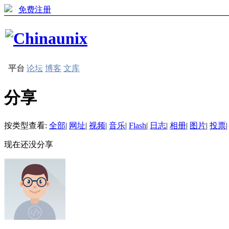
免费注册
平台
论坛
博客
文库
分享
按类型查看:
全部
|
网址
|
视频
|
音乐
|
Flash
|
日志
|
相册
|
图片
|
投票
|
现在还没分享