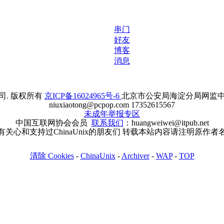
串门
好友
博客
消息
. 版权所有
京ICP备16024965号-6
北京市公安局海淀分局网监中心备案
niuxiaotong@pcpop.com 17352615567
未成年举报专区
中国互联网协会会员
联系我们
：huangweiwei@itpub.net
有关心和支持过ChinaUnix的朋友们 转载本站内容请注明原作者
清除 Cookies
-
ChinaUnix
-
Archiver
-
WAP
-
TOP