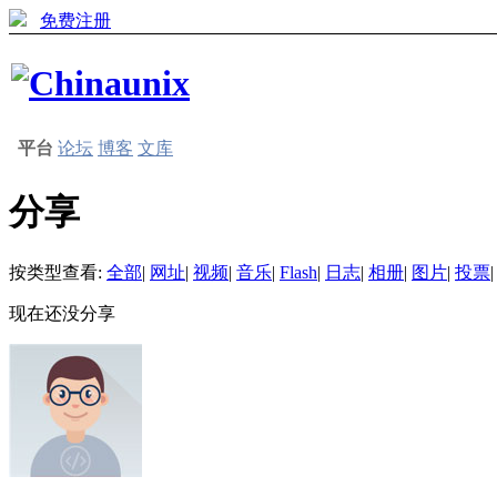
免费注册
平台
论坛
博客
文库
分享
按类型查看:
全部
|
网址
|
视频
|
音乐
|
Flash
|
日志
|
相册
|
图片
|
投票
|
现在还没分享