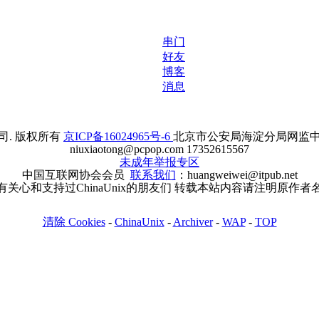
串门
好友
博客
消息
. 版权所有
京ICP备16024965号-6
北京市公安局海淀分局网监中心备案
niuxiaotong@pcpop.com 17352615567
未成年举报专区
中国互联网协会会员
联系我们
：huangweiwei@itpub.net
有关心和支持过ChinaUnix的朋友们 转载本站内容请注明原作者
清除 Cookies
-
ChinaUnix
-
Archiver
-
WAP
-
TOP