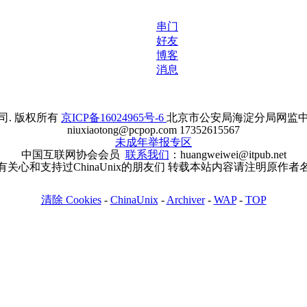
串门
好友
博客
消息
. 版权所有
京ICP备16024965号-6
北京市公安局海淀分局网监中心备案
niuxiaotong@pcpop.com 17352615567
未成年举报专区
中国互联网协会会员
联系我们
：huangweiwei@itpub.net
有关心和支持过ChinaUnix的朋友们 转载本站内容请注明原作者
清除 Cookies
-
ChinaUnix
-
Archiver
-
WAP
-
TOP