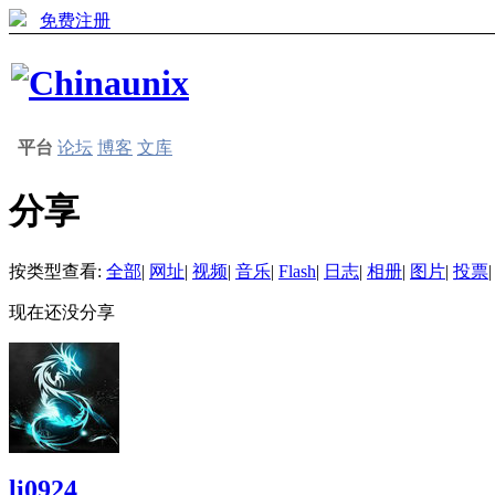
免费注册
平台
论坛
博客
文库
分享
按类型查看:
全部
|
网址
|
视频
|
音乐
|
Flash
|
日志
|
相册
|
图片
|
投票
|
现在还没分享
li0924