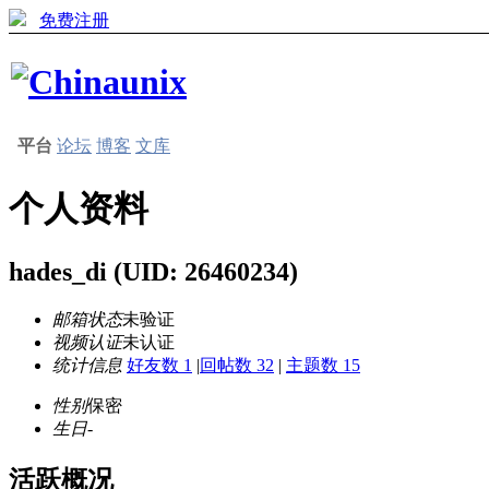
免费注册
平台
论坛
博客
文库
个人资料
hades_di
(UID: 26460234)
邮箱状态
未验证
视频认证
未认证
统计信息
好友数 1
|
回帖数 32
|
主题数 15
性别
保密
生日
-
活跃概况