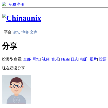
免费注册
平台
论坛
博客
文库
分享
按类型查看:
全部
|
网址
|
视频
|
音乐
|
Flash
|
日志
|
相册
|
图片
|
投票
|
现在还没分享