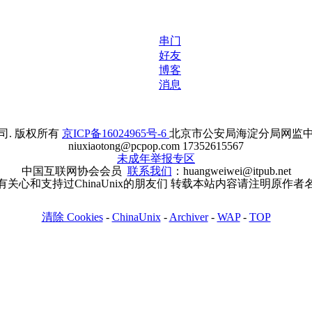
串门
好友
博客
消息
. 版权所有
京ICP备16024965号-6
北京市公安局海淀分局网监中心备案
niuxiaotong@pcpop.com 17352615567
未成年举报专区
中国互联网协会会员
联系我们
：huangweiwei@itpub.net
有关心和支持过ChinaUnix的朋友们 转载本站内容请注明原作者
清除 Cookies
-
ChinaUnix
-
Archiver
-
WAP
-
TOP