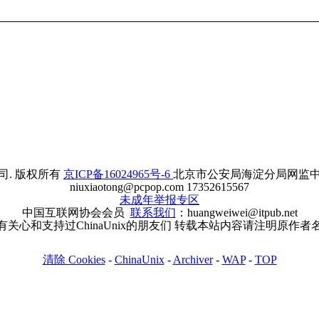
. 版权所有
京ICP备16024965号-6
北京市公安局海淀分局网监中心备案
niuxiaotong@pcpop.com 17352615567
未成年举报专区
中国互联网协会会员
联系我们
：huangweiwei@itpub.net
有关心和支持过ChinaUnix的朋友们 转载本站内容请注明原作者
清除 Cookies
-
ChinaUnix
-
Archiver
-
WAP
-
TOP