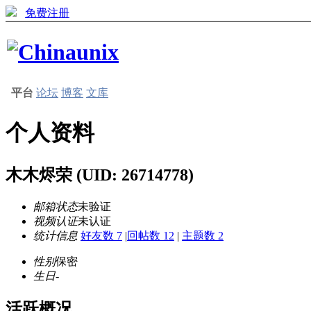
免费注册
平台
论坛
博客
文库
个人资料
木木烬荣
(UID: 26714778)
邮箱状态
未验证
视频认证
未认证
统计信息
好友数 7
|
回帖数 12
|
主题数 2
性别
保密
生日
-
活跃概况