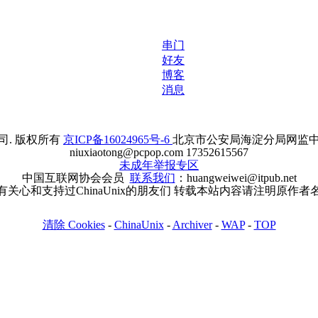
串门
好友
博客
消息
. 版权所有
京ICP备16024965号-6
北京市公安局海淀分局网监中心备案
niuxiaotong@pcpop.com 17352615567
未成年举报专区
中国互联网协会会员
联系我们
：huangweiwei@itpub.net
有关心和支持过ChinaUnix的朋友们 转载本站内容请注明原作者
清除 Cookies
-
ChinaUnix
-
Archiver
-
WAP
-
TOP