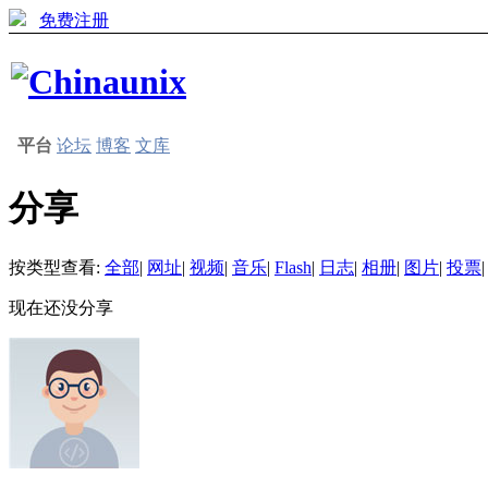
免费注册
平台
论坛
博客
文库
分享
按类型查看:
全部
|
网址
|
视频
|
音乐
|
Flash
|
日志
|
相册
|
图片
|
投票
|
现在还没分享