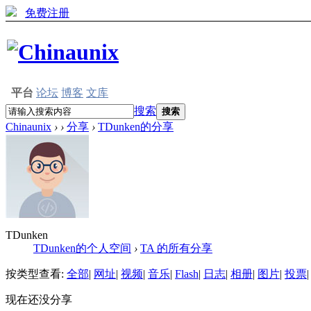
免费注册
平台
论坛
博客
文库
搜索
搜索
Chinaunix
›
›
分享
›
TDunken的分享
TDunken
TDunken的个人空间
›
TA 的所有分享
按类型查看:
全部
|
网址
|
视频
|
音乐
|
Flash
|
日志
|
相册
|
图片
|
投票
|
现在还没分享