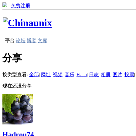
免费注册
平台
论坛
博客
文库
分享
按类型查看:
全部
|
网址
|
视频
|
音乐
|
Flash
|
日志
|
相册
|
图片
|
投票
|
现在还没分享
Hadron74