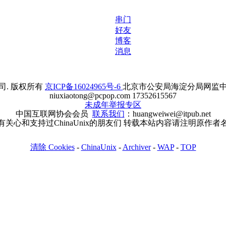
串门
好友
博客
消息
. 版权所有
京ICP备16024965号-6
北京市公安局海淀分局网监中心备案
niuxiaotong@pcpop.com 17352615567
未成年举报专区
中国互联网协会会员
联系我们
：huangweiwei@itpub.net
有关心和支持过ChinaUnix的朋友们 转载本站内容请注明原作者
清除 Cookies
-
ChinaUnix
-
Archiver
-
WAP
-
TOP